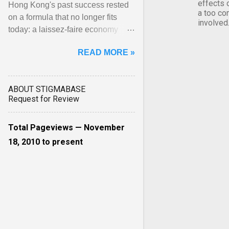
effects 
Hong Kong's past success rested
a too co
on a formula that no longer fits
involved
today: a laissez-faire economy
tethered to global finance, heavy
READ MORE »
reliance on property ... View
article...
ABOUT STIGMABASE
Request for Review
Total Pageviews — November
18, 2010 to present