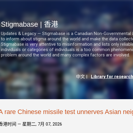
跳至主要內容
Stigmabase | 香港
Updates & Legacy — Stigmabase is a Canadian Non-Governmental & No
to inform about stigma around the world and make the data collect
Stigmabase is very attentive to misinformation and lists only reliab
individuals or categories of individuals is a too common phenomenon
problem around the world and many complex factors are involved.
中文
|
Library for researc
A rare Chinese missile test unnerves Asian ne
香港时间 —
星期二, 7月 07, 2026