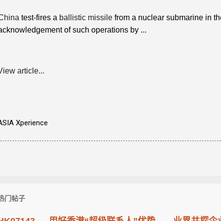
China
test-fires a
ballistic missile
from a nuclear submarine in th
acknowledgement of such operations by ...
View article...
ASIA Xperience
热门帖子
HK07143 — 用好香港“超级联系人”优势——业界共探