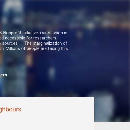
nprofit Initiative. Our mission is
ed accessible for researchers.
le sources. — The marginalization of
. Millions of people are facing this
hers
ighbours