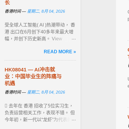
长
香港时间 —
星期二, 8月 04, 2026
受全球人工智能( AI )热潮带动， 香
港 出口在6月创下40多年来最大增
幅，并创下历史新高。 View
article...
READ MORE »
HK08041 — AI冲击就
业：中国毕业生的阵痛与
机遇
香港时间 —
星期二, 8月 04, 2026
 去年在 香港 招收了5位实习生，
负责运营相关工作，表现不错。 但
今年初，新一代以“龙虾”为代表的
AI 智能体（agent）工具大行其