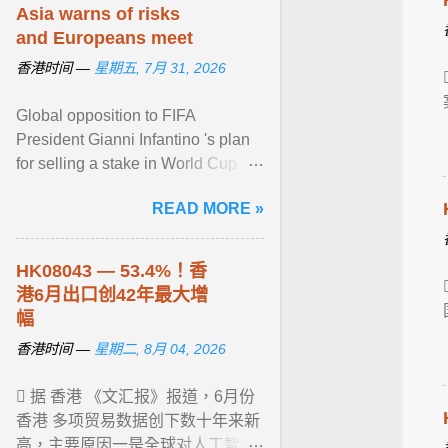
Asia warns of risks
and Europeans meet
香港时间 —
星期五, 7月 31, 2026
Global opposition to FIFA
President Gianni Infantino 's plan
for selling a stake in World Cup
revenue to private investors grew
READ MORE »
Thursday with Asia's View article...
HK08043 — 53.4%！
香
港
6月出口创42年最大增
幅
香港时间 —
星期二, 8月 04, 2026
 据 香港 《文汇报》报道，6月份
香港 多项贸易数据创下数十年来新
高，主要原因一是全球对人工智能