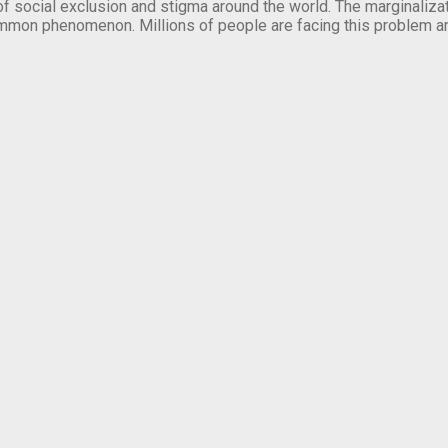
of social exclusion and stigma around the world. The marginalizati
mmon phenomenon. Millions of people are facing this problem a
.