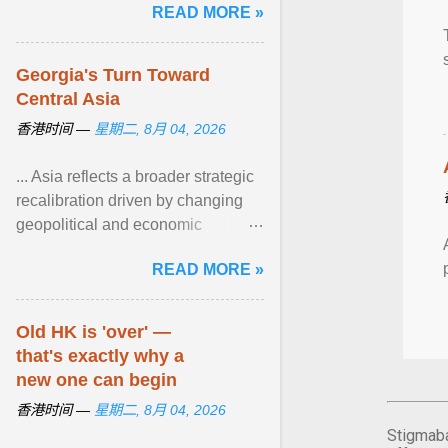
READ MORE »
道。庞国强的公司也快速 ... View
article...
Georgia's Turn Toward
Central Asia
香港时间 —
星期二, 8月 04, 2026
... Asia reflects a broader strategic
recalibration driven by changing
geopolitical and economic
realities. More than a mere
READ MORE »
bilateral diplomacy, the ... View
article...
Old HK is 'over' —
that's exactly why a
new one can begin
香港时间 —
星期二, 8月 04, 2026
Stigmaba