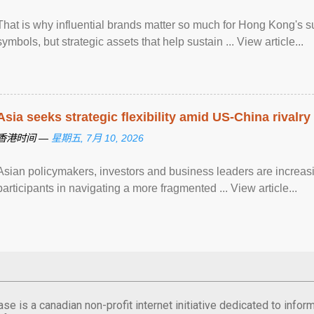
That is why influential brands matter so much for Hong Kong's 
symbols, but strategic assets that help sustain ... View article...
Asia seeks strategic flexibility amid US-China rivalry
香港时间 —
星期五, 7月 10, 2026
Asian policymakers, investors and business leaders are increasi
participants in navigating a more fragmented ... View article...
se is a canadian non-profit internet initiative dedicated to inf