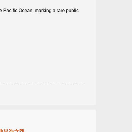
e Pacific Ocean, marking a rare public
企业出海之路