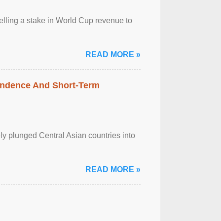
selling a stake in World Cup revenue to
READ MORE »
pendence And Short-Term
ely plunged Central Asian countries into
READ MORE »