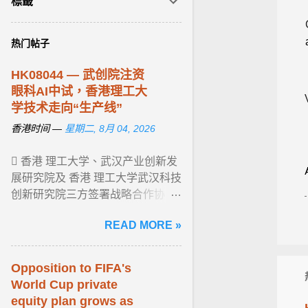
標籤
热门帖子
HK08044 — 武创院注资
眼科AI中试，
香港
理工大
学技术走向“生产线”
香港时间 —
星期二, 8月 04, 2026
 香港 理工大学、武汉产业创新发
展研究院及 香港 理工大学武汉科技
创新研究院三方签署战略合作协
议。 协议锁定眼科视光学、数字健
READ MORE »
康、康复科学及 AI 医疗四大黄金赛
道， ... View article...
Opposition to FIFA's
World Cup private
equity plan grows as