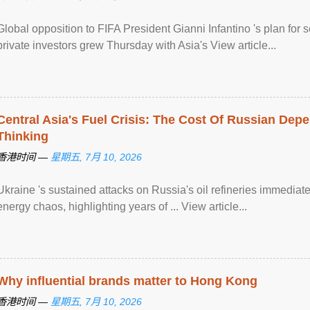
Global opposition to FIFA President Gianni Infantino 's plan for 
private investors grew Thursday with Asia's View article...
Central Asia's Fuel Crisis: The Cost Of Russian De
Thinking
香港时间 —
星期五, 7月 10, 2026
Ukraine 's sustained attacks on Russia's oil refineries immediat
energy chaos, highlighting years of ... View article...
Why influential brands matter to Hong Kong
香港时间 —
星期五, 7月 10, 2026