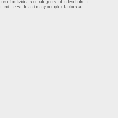
on of individuals or categories of individuals is
round the world and many complex factors are