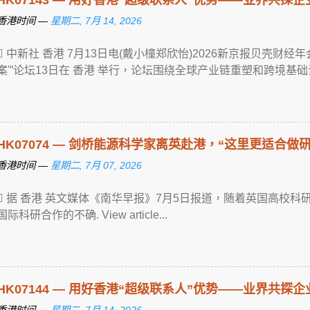
香港时间 —
星期二, 7月 14, 2026
 中新社 香港 7月13日电(戴小橦郑欣怡)2026新京报贝壳财
案'”论坛13日在 香港 举行，论坛围绕全球产业链重塑和跨境基础设施 ... V
HK07074 — 剑桥能源科学家离英赴港，“这里更适合做研
香港时间 —
星期二, 7月 07, 2026
 据 香港 英文媒体《南华早报》7月5日报道，随着英国高校
国际科研合作的不确. View article...
HK07144 — 用好香港“超级联系人”优势——业界共探
香港时间 —
星期二, 7月 14, 2026