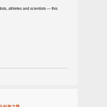
tists, athletes and scientists — this
企业出海之路