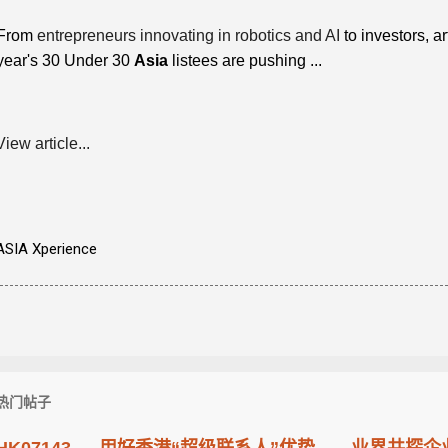
From
entrepreneurs innovating in robotics and AI
to investors, ar
year's 30 Under 30
Asia
listees are pushing ...
View article...
ASIA Xperience
热门帖子
HK07143 — 用好香港“超级联系人”优势——业界共探