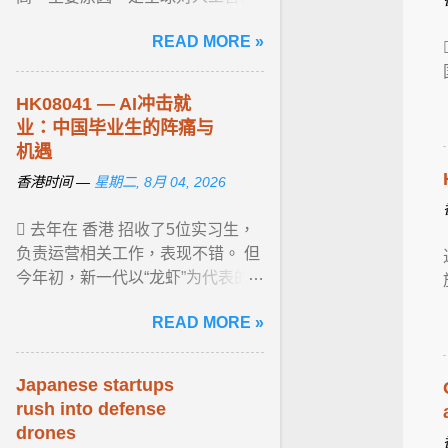
（ AI ）电子产品需求持续旺盛，二
READ MORE »
是部分企业赶在美国7月24日临时
性10% ... View article...
HK08041 — AI冲击就
业：中国毕业生的阵痛与
机遇
香港时间 —
星期二, 8月 04, 2026
 去年在 香港 招收了5位实习生，
负责运营相关工作，表现不错。 但
今年初，新一代以“龙虾”为代表的
AI 智能体（agent）工具大行其
READ MORE »
道。庞国强的公司也快速 ... View
article...
Japanese startups
rush into defense
drones