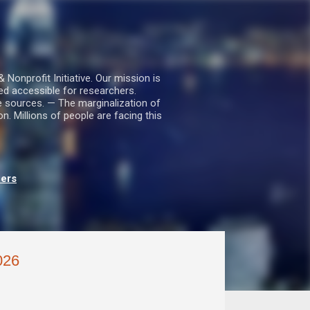
nprofit Initiative. Our mission is
ed accessible for researchers.
le sources. — The marginalization of
. Millions of people are facing this
hers
026