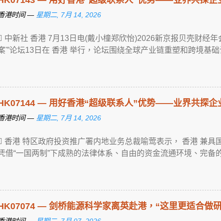
香港时间 —
星期二, 7月 14, 2026
 中新社 香港 7月13日电(戴小橦郑欣怡)2026新京报贝壳财
案'”论坛13日在 香港 举行，论坛围绕全球产业链重塑和跨境基础设施 ... V
HK07144 — 用好香港“超级联系人”优势——业界共探
香港时间 —
星期二, 7月 14, 2026
 香港 特区政府投资推广署内地业务总裁喻莺表示， 香港 兼
凭借“一国两制”下成熟的法律体系、自由的资金流通环境、完备的 ... View
HK07074 — 剑桥能源科学家离英赴港，“这里更适合做研
香港时间 —
星期二, 7月 07, 2026