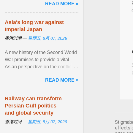
READ MORE »
Asia's long war against
Imperial Japan
香港时间 —
星期五, 8月 07, 2026
A new history of the Second World
War promises to provide a vital
Asian perspective on the conflict,
but ends up flattening complex
READ MORE »
events into a ... View article...
Railway can transform
Persian Gulf politics
and global security
香港时间 —
星期五, 8月 07, 2026
Stigmaba
effects 