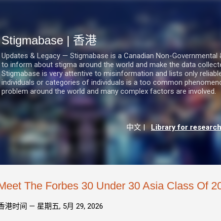
跳至主要內容
Stigmabase | 香港
Updates & Legacy — Stigmabase is a Canadian Non-Governmental & No
to inform about stigma around the world and make the data collect
Stigmabase is very attentive to misinformation and lists only reliab
individuals or categories of individuals is a too common phenomenon
problem around the world and many complex factors are involved.
中文
|
Library for researc
Meet The Forbes 30 Under 30 Asia Class Of 2
香港时间 —
星期五, 5月 29, 2026