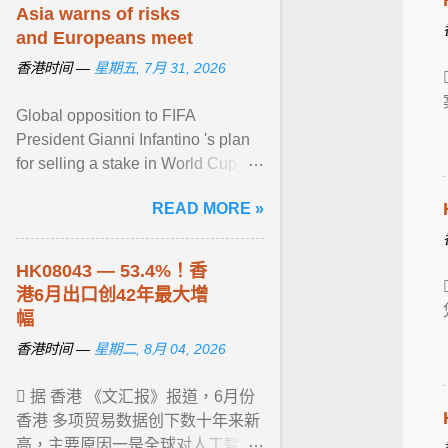
Asia warns of risks
and Europeans meet
香港时间 —
星期五, 7月 31, 2026
Global opposition to FIFA
President Gianni Infantino 's plan
for selling a stake in World Cup
revenue to private investors grew
READ MORE »
Thursday with Asia's View article...
HK08043 — 53.4%！
香
港
6月出口创42年最大增
幅
香港时间 —
星期二, 8月 04, 2026
 据 香港 《文汇报》报道，6月份
香港 多项贸易数据创下数十年来新
高，主要原因一是全球对人工智能