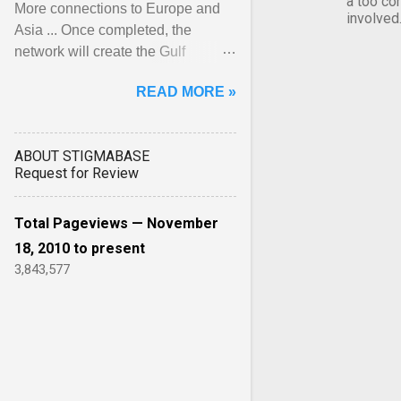
a too co
More connections to Europe and
involved
Asia ... Once completed, the
network will create the Gulf
region's first integrated, cross-
READ MORE »
border rail system, stretching ...
View article...
ABOUT STIGMABASE
Request for Review
Total Pageviews — November
18, 2010 to present
3,843,577