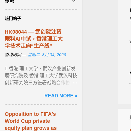
標籤
热门帖子
HK08044 — 武创院注资
眼科AI中试，
香港
理工大
学技术走向“生产线”
香港时间 —
星期二, 8月 04, 2026
 香港 理工大学、武汉产业创新发
展研究院及 香港 理工大学武汉科技
创新研究院三方签署战略合作协
议。 协议锁定眼科视光学、数字健
READ MORE »
康、康复科学及 AI 医疗四大黄金赛
道， ... View article...
Opposition to FIFA's
World Cup private
equity plan grows as