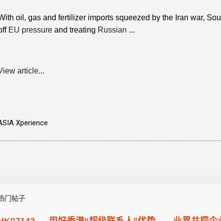
With oil, gas and fertilizer imports squeezed by the Iran war, So
off
EU pressure
and treating
Russian
...
View article...
ASIA Xperience
热门帖子
HK07143 — 用好香港“超级联系人”优势——业界共探