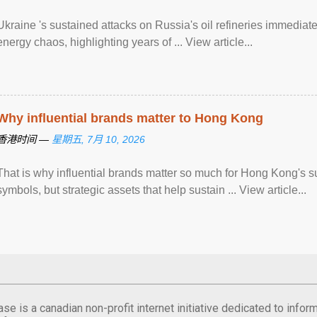
Ukraine 's sustained attacks on Russia's oil refineries immediat
energy chaos, highlighting years of ... View article...
Why influential brands matter to Hong Kong
香港时间 —
星期五, 7月 10, 2026
That is why influential brands matter so much for Hong Kong's 
symbols, but strategic assets that help sustain ... View article...
se is a canadian non-profit internet initiative dedicated to inf