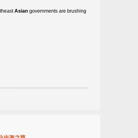
utheast
Asian
governments are brushing
企业出海之路