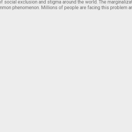
of social exclusion and stigma around the world. The marginalizati
mmon phenomenon. Millions of people are facing this problem a
.