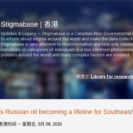
跳至主要內容
Stigmabase | 香港
Updates & Legacy — Stigmabase is a Canadian Non-Governmental & No
to inform about stigma around the world and make the data collect
Stigmabase is very attentive to misinformation and lists only reliab
individuals or categories of individuals is a too common phenomenon
problem around the world and many complex factors are involved.
中文
|
Library for researc
Is Russian oil becoming a lifeline for Southeas
香港时间 —
星期五, 5月 08, 2026