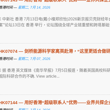
香港时间 —
星期二, 7月 14, 2026
 中新社 香港 7月13日电(戴小橦郑欣怡)2026新京报贝壳财
案'”论坛13日在 香港 举行，论坛围绕全球产业链重塑和跨境基础设施 ... V
HK07074 — 剑桥能源科学家离英赴港，“这里更适合做研
香港时间 —
星期二, 7月 07, 2026
 据 香港 英文媒体《南华早报》7月5日报道，随着英国高校
国际科研合作的不确. View article...
HK07144 — 用好香港“超级联系人”优势——业界共探
香港时间 —
星期二, 7月 14, 2026