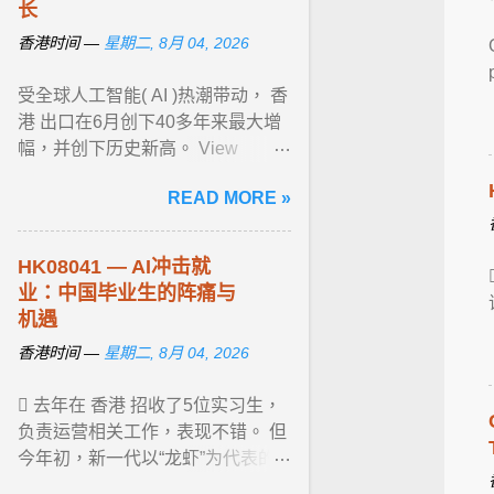
长
香港时间 —
星期二, 8月 04, 2026
受全球人工智能( AI )热潮带动， 香
港 出口在6月创下40多年来最大增
幅，并创下历史新高。 View
article...
READ MORE »
HK08041 — AI冲击就
业：中国毕业生的阵痛与
机遇
香港时间 —
星期二, 8月 04, 2026
 去年在 香港 招收了5位实习生，
负责运营相关工作，表现不错。 但
今年初，新一代以“龙虾”为代表的
AI 智能体（agent）工具大行其