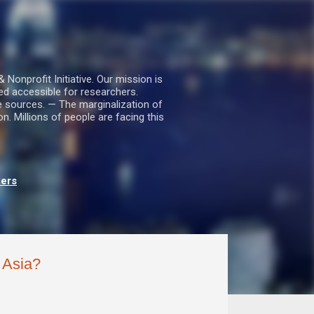
nprofit Initiative. Our mission is
ed accessible for researchers.
le sources. — The marginalization of
. Millions of people are facing this
hers
t Asia?