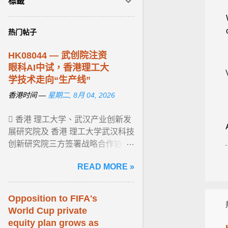
標籤
热门帖子
HK08044 — 武创院注资
眼科AI中试，
香港
理工大
学技术走向“生产线”
香港时间 —
星期二, 8月 04, 2026
 香港 理工大学、武汉产业创新发
展研究院及 香港 理工大学武汉科技
创新研究院三方签署战略合作协
议。 协议锁定眼科视光学、数字健
READ MORE »
康、康复科学及 AI 医疗四大黄金赛
道， ... View article...
Opposition to FIFA's
World Cup private
equity plan grows as