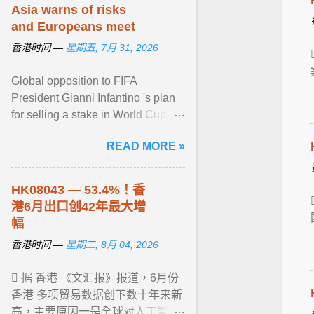
Asia warns of risks
and Europeans meet
香港时间 —
星期五, 7月 31, 2026
Global opposition to FIFA
President Gianni Infantino 's plan
for selling a stake in World Cup
revenue to private investors grew
READ MORE »
Thursday with Asia's View article...
HK08043 — 53.4%！
香
港
6月出口创42年最大增
幅
香港时间 —
星期二, 8月 04, 2026
 据 香港 《文汇报》报道，6月份
香港 多项贸易数据创下数十年来新
高，主要原因一是全球对人工智能