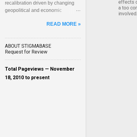
effects 
recalibration driven by changing
a too co
geopolitical and economic
involved
realities. More than a mere
READ MORE »
bilateral diplomacy, the ... View
article...
ABOUT STIGMABASE
Request for Review
Total Pageviews — November
18, 2010 to present