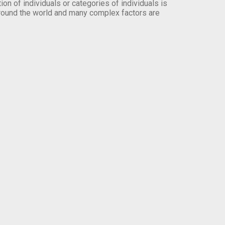
on of individuals or categories of individuals is
round the world and many complex factors are