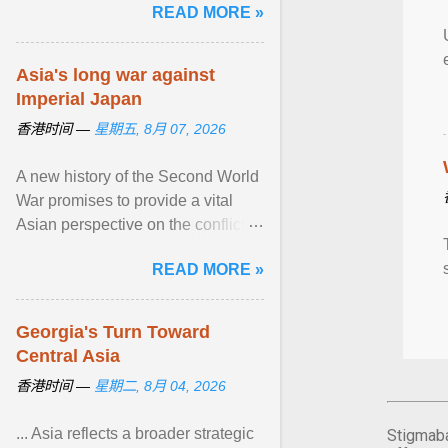
READ MORE »
道。庞国强的公司也快速 ... View
article...
Asia's long war against
Imperial Japan
香港时间 —
星期五, 8月 07, 2026
A new history of the Second World
War promises to provide a vital
Asian perspective on the conflict,
but ends up flattening complex
READ MORE »
events into a ... View article...
Georgia's Turn Toward
Central Asia
香港时间 —
星期二, 8月 04, 2026
... Asia reflects a broader strategic
Stigmaba